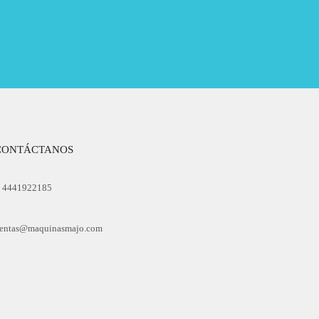
CONTÁCTANOS
4441922185
entas@maquinasmajo.com