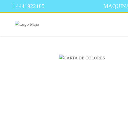
4441922185
MAQUINA