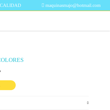
 CALIDAD
maquinasmajo@hotmail.com
COLORES
o
R