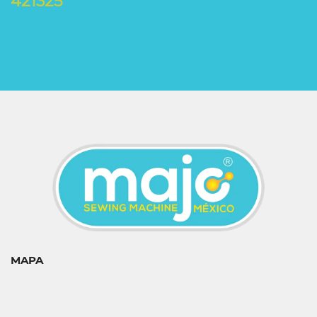
421325
MAPA